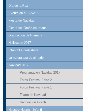
Día de la Paz
Excursión a COVAP
Fiesta de Navidad
Fiesta del Otoño en Infantil
Graduación de Primaria
Halloween 2017
Infantil:La prehistoria
La naturaleza de almadén
Navidad 2017
Programación Navidad 2017
Fotos Festival Parte 2
Fotos Festival Parte 1
Teatro de Navidad
Decoración Infantil
Nuestro Huerto - Infantil