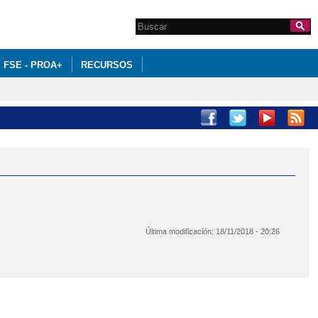
Search this site
Formulario de
búsqueda
FSE - PROA+
RECURSOS
Última modificación:
18/11/2018 - 20:26