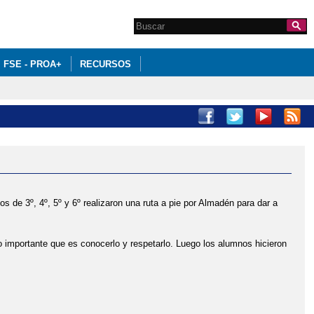
Search this site
Formulario de
búsqueda
FSE - PROA+
RECURSOS
s de 3º, 4º, 5º y 6º realizaron una ruta a pie por Almadén para dar a
 lo importante que es conocerlo y respetarlo. Luego los alumnos hicieron