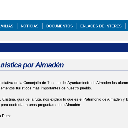
Pasar al
contenido
principal
AMILIAS
NOTICIAS
DOCUMENTOS
ENLACES DE INTERÉS
urística por Almadén
iniciativa de la Concejalía de Turismo del Ayuntamiento de Almadén los alumno
lementos turísticos más importantes de nuestro pueblo.
r, Cristina, guía de la ruta, nos explicó lo que es el Patrimonio de Almadén y
 para contestar a unas preguntas sobre Almadén.
la Ruta: