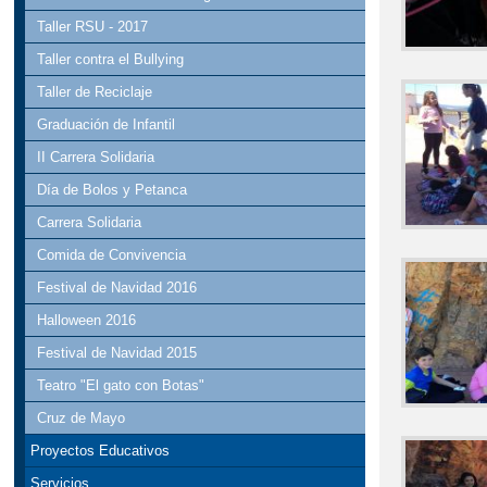
Taller RSU - 2017
Taller contra el Bullying
Taller de Reciclaje
Graduación de Infantil
II Carrera Solidaria
Día de Bolos y Petanca
Carrera Solidaria
Comida de Convivencia
Festival de Navidad 2016
Halloween 2016
Festival de Navidad 2015
Teatro "El gato con Botas"
Cruz de Mayo
Proyectos Educativos
Servicios