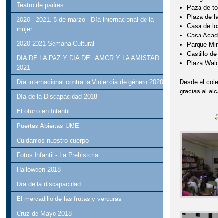
Teatro de padres
Paza de to
Plaza de l
2020 - 2021. 8 de marzo - Día internacional de la
Casa de lo
mujer
Casa Acad
2020-2021 Semana Cultural
Parque Min
Castillo d
DIA DE LA PAZ Y DIA DEL AMOR Y LA AMISTAD
Plaza Wald
2021
Desde el cole
Día internacional contra la Violencia de género 2020
gracias al al
Día de la Discapacidad 2018
El otoño en Intantil
Puertas Abiertas UME
Cuidamos nuestro cuerpo
Fotos Infantil - La Prehistoria
Halloween 2018
Día de la discapacidad
El mercadillo de las frutas y verduras
Cruz de Mayo 2018