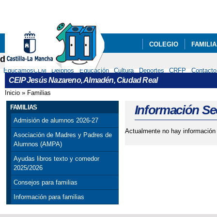
Pa
co
pri
COLEGIO
FAMILI
delphos
RECURSOS
EducamosCLM
Delphos
Educación
Cultura
Deportes
CRFP
Contacto
CEIP Jesús Nazareno, Almadén, Ciudad Real
Inicio
»
Familias
Se encuentra usted aquí
Información Sec
FAMILIAS
Admisión de alumnos 2026-27
Actualmente no hay información d
Asociación de Madres y Padres de
Alumnos (AMPA)
Ayudas libros texto y comedor
2025/2026
Consejos para familias
Información para familias