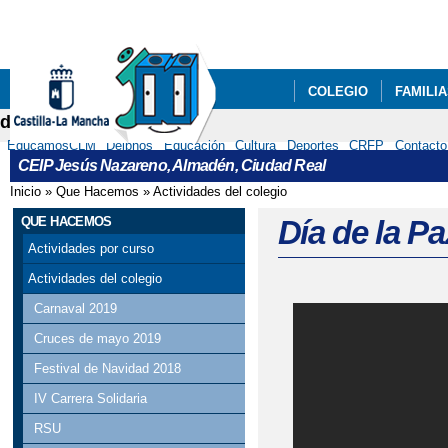
Pa
co
pri
COLEGIO
FAMILI
delphos
RECURSOS
EducamosCLM
Delphos
Educación
Cultura
Deportes
CRFP
Contacto
CEIP Jesús Nazareno, Almadén, Ciudad Real
Inicio
»
Que Hacemos
»
Actividades del colegio
Se encuentra usted aquí
QUE HACEMOS
Día de la P
Actividades por curso
Actividades del colegio
Carnaval 2019
Cruces de mayo 2019
Festival de Navidad 2018
IV Carrera Solidaria
RSU