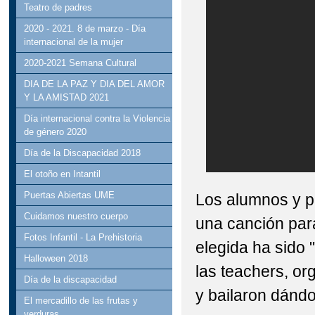
Teatro de padres
2020 - 2021. 8 de marzo - Día
internacional de la mujer
2020-2021 Semana Cultural
DIA DE LA PAZ Y DIA DEL AMOR
Y LA AMISTAD 2021
Día internacional contra la Violencia
de género 2020
Día de la Discapacidad 2018
El otoño en Intantil
Puertas Abiertas UME
Los alumnos y p
Cuidamos nuestro cuerpo
una canción par
Fotos Infantil - La Prehistoria
elegida ha sido 
Halloween 2018
las teachers, or
Día de la discapacidad
y bailaron dándo
El mercadillo de las frutas y
verduras