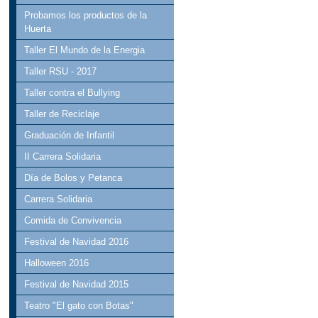
Probamos los productos de la
Huerta
Taller El Mundo de la Energia
Taller RSU - 2017
Taller contra el Bullying
Taller de Reciclaje
Graduación de Infantil
II Carrera Solidaria
Día de Bolos y Petanca
Carrera Solidaria
Comida de Convivencia
Festival de Navidad 2016
Halloween 2016
Festival de Navidad 2015
Teatro "El gato con Botas"