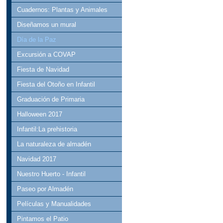
Cuadernos: Plantas y Animales
Diseñamos un mural
Día de la Paz
Excursión a COVAP
Fiesta de Navidad
Fiesta del Otoño en Infantil
Graduación de Primaria
Halloween 2017
Infantil:La prehistoria
La naturaleza de almadén
Navidad 2017
Nuestro Huerto - Infantil
Paseo por Almadén
Películas y Manualidades
Pintamos el Patio