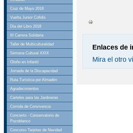
Cruz de Mayo 2018
Vuelta Junior Cofidis
Día del Libro 2018
III Carrera Solidaria
Taller de Multiculturalidad
Enlaces de i
Semana Cultural XXIX
Mira el otro 
Otoño en Infantil
Jornada de la Discapacidad
Ruta Turística por Almadén
Agradecimientos
Carteles para las Jardineras
Comida de Convivencia
Concierto - Conservatorio de
Pozoblanco
Concurso Tarjetas de Navidad