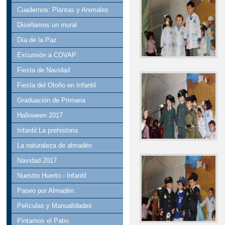
Cuadernos: Plantas y Animales
Diseñamos un mural
Día de la Paz
Excursión a COVAP
Fiesta de Navidad
Fiesta del Otoño en Infantil
Graduación de Primaria
Halloween 2017
Infantil:La prehistoria
La naturaleza de almadén
Navidad 2017
Nuestro Huerto - Infantil
Paseo por Almadén
Películas y Manualidades
Pintamos el Patio