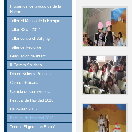
Probamos los productos de la
Huerta
Taller El Mundo de la Energia
Taller RSU - 2017
Taller contra el Bullying
Taller de Reciclaje
Graduación de Infantil
II Carrera Solidaria
Día de Bolos y Petanca
Carrera Solidaria
Comida de Convivencia
Festival de Navidad 2016
Halloween 2016
Festival de Navidad 2015
Teatro "El gato con Botas"