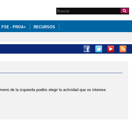
Search this site
Formulario de
búsqueda
FSE - PROA+
RECURSOS
menú de la izquierda podéis elegir la actividad que os interese