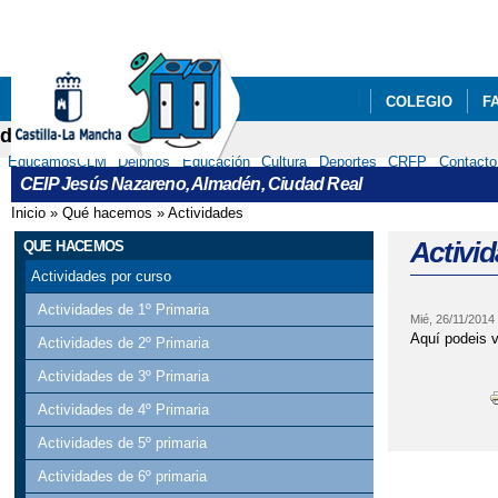
COLEGIO
F
delphos
EducamosCLM
Delphos
Educación
Cultura
Deportes
CRFP
Contacto
CEIP Jesús Nazareno, Almadén, Ciudad Real
Inicio
»
Qué hacemos
»
Actividades
Se encuentra usted aquí
Activid
QUE HACEMOS
Actividades por curso
Actividades de 1º Primaria
Mié, 26/11/2014
Aquí podeis v
Actividades de 2º Primaria
Actividades de 3º Primaria
Actividades de 4º Primaria
Actividades de 5º primaria
Actividades de 6º primaria