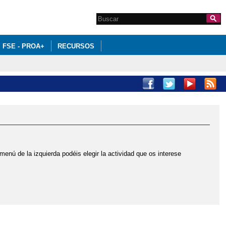
Search this site
Formulario de
búsqueda
FSE - PROA+
RECURSOS
menú de la izquierda podéis elegir la actividad que os interese