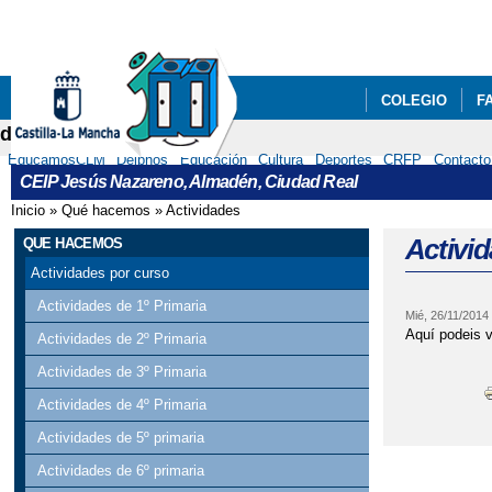
COLEGIO
F
delphos
EducamosCLM
Delphos
Educación
Cultura
Deportes
CRFP
Contacto
CEIP Jesús Nazareno, Almadén, Ciudad Real
Inicio
»
Qué hacemos
»
Actividades
Se encuentra usted aquí
Activid
QUE HACEMOS
Actividades por curso
Actividades de 1º Primaria
Mié, 26/11/2014
Aquí podeis v
Actividades de 2º Primaria
Actividades de 3º Primaria
Actividades de 4º Primaria
Actividades de 5º primaria
Actividades de 6º primaria