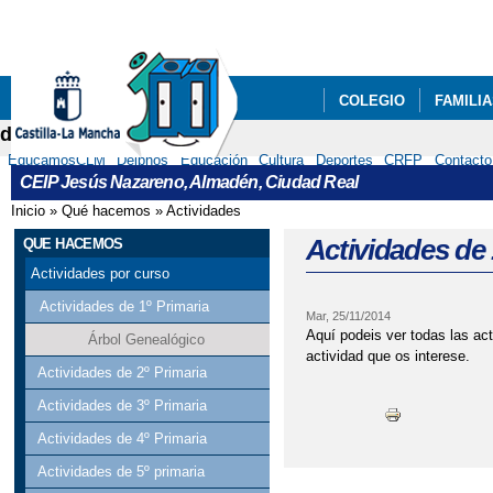
Pa
co
pri
COLEGIO
FAMILI
delphos
RECURSOS
EducamosCLM
Delphos
Educación
Cultura
Deportes
CRFP
Contacto
CEIP Jesús Nazareno, Almadén, Ciudad Real
Inicio
»
Qué hacemos
»
Actividades
Se encuentra usted aquí
Actividades de 
QUE HACEMOS
Actividades por curso
Actividades de 1º Primaria
Mar, 25/11/2014
Aquí podeis ver todas las act
Árbol Genealógico
actividad que os interese.
Actividades de 2º Primaria
Actividades de 3º Primaria
Actividades de 4º Primaria
Actividades de 5º primaria