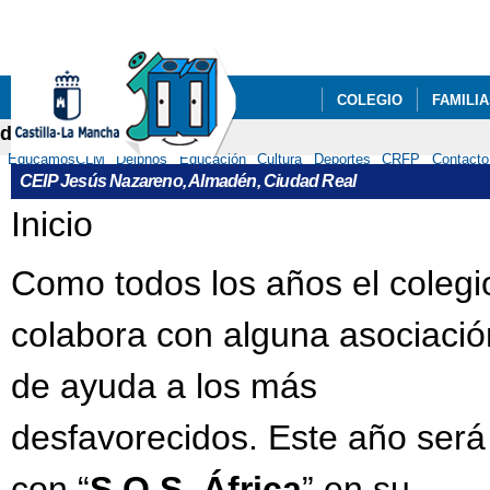
Pa
co
pri
COLEGIO
FAMILI
delphos
RECURSOS
EducamosCLM
Delphos
Educación
Cultura
Deportes
CRFP
Contacto
CEIP Jesús Nazareno, Almadén, Ciudad Real
Se encuentra usted aquí
Inicio
Como todos los años el colegi
colabora con alguna asociació
de ayuda a los más
desfavorecidos. Este año será
con “
S.O.S. África
” en su