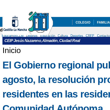
Pa
co
pri
COLEGIO
FAMILI
delphos
RECURSOS
EducamosCLM
Delphos
Educación
Cultura
Deportes
CRFP
Contacto
CEIP Jesús Nazareno, Almadén, Ciudad Real
Se encuentra usted aquí
Inicio
El Gobierno regional pu
agosto, la resolución p
residentes en las reside
Comunidad Autónoma